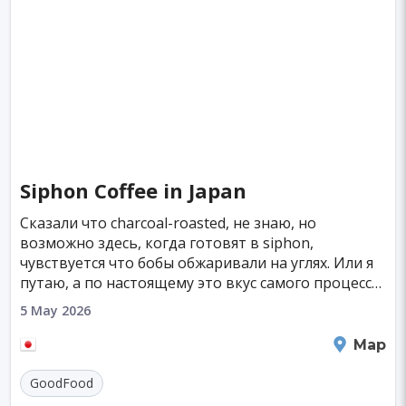
Siphon Coffee in Japan
Сказали что charcoal-roasted, не знаю, но
возможно здесь, когда готовят в siphon,
чувствуется что бобы обжаривали на углях. Или я
путаю, а по настоящему это вкус самого процесса
варки в кофейном сифоне?
5 May 2026
Bunkyo City
Map
GoodFood