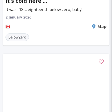
It's cold here ...
It was -18 ... eighteenth below zero, baby!
2 January 2026
Montreal
Map
BelowZero